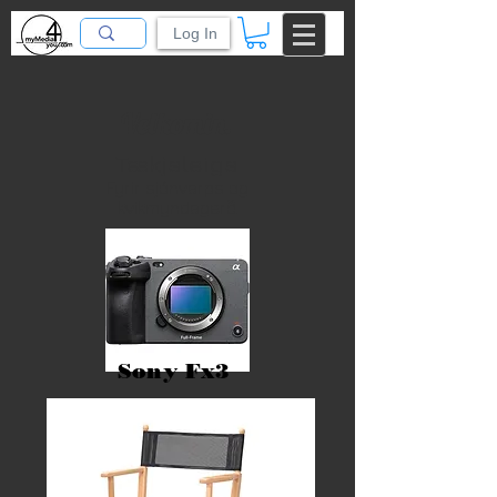
Log In
Velkomin.
Tækjaleiga
Fyrir sjónvarps og
kvikmyndagerð.
Sony Fx3